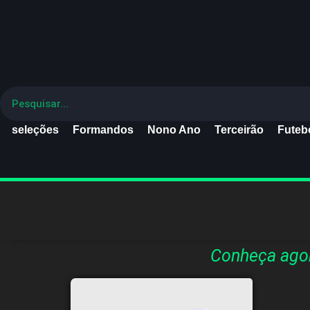
seleções
Formandos
Nono Ano
Terceirão
Futebo
Conheça agor