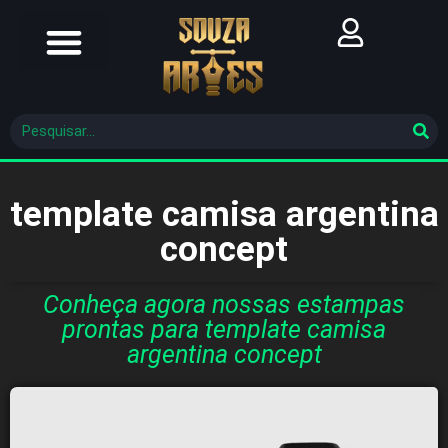
Futebol Brasileiro
Futebol Mundial
Molde De Costura
template camisa argentina
concept
Conheça agora nossas estampas
prontas para template camisa
argentina concept