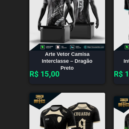
Arte Vetor Camisa
Interclasse – Dragão
In
Preto
R$
15,00
R$
1