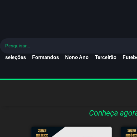
seleções
Formandos
Nono Ano
Terceirão
Futebo
Conheça agora