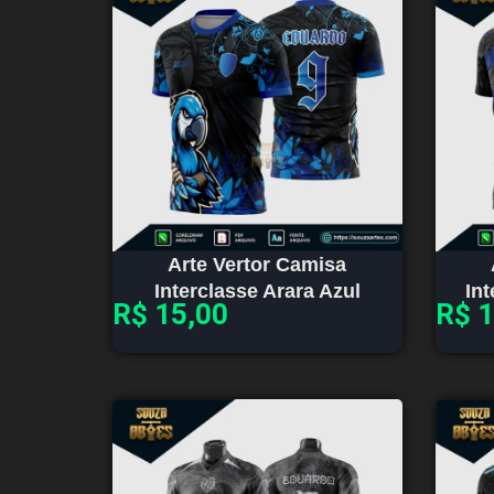
Arte Vertor Camisa
Interclasse Arara Azul
In
R$
15,00
R$
1