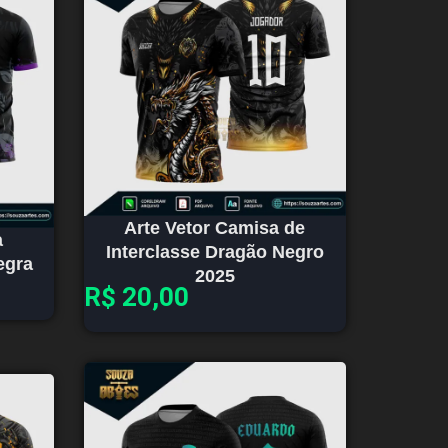
Arte Vetor Camisa de
a
Interclasse Dragão Negro
egra
2025
R$
20,00