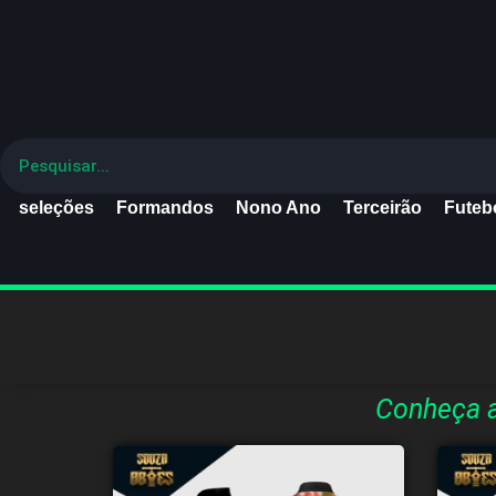
seleções
Formandos
Nono Ano
Terceirão
Futebo
Conheça a