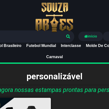
Souza Artes
início
l Brasileiro
Futebol Mundial
Interclasse
Molde De Co
Carnaval
personalizável
gora nossas estampas prontas para pers