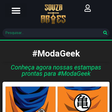
Futebol Brasileiro
Futebol Mundial
Molde De Costura
#ModaGeek
Conheça agora nossas estampas
prontas para #ModaGeek