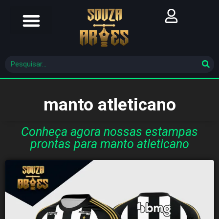
Futebol Brasileiro
Futebol Mundial
Molde De Costura
manto atleticano
Conheça agora nossas estampas
prontas para manto atleticano