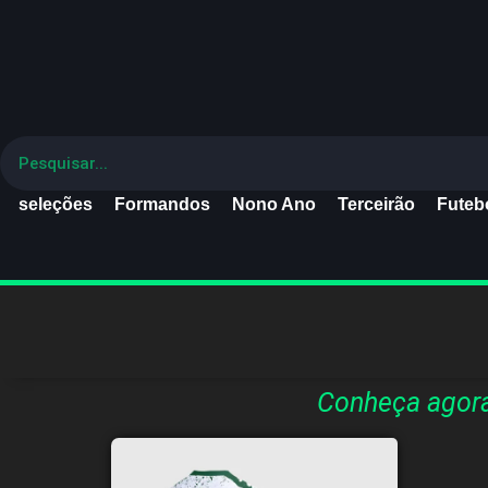
seleções
Formandos
Nono Ano
Terceirão
Futebo
Conheça agor