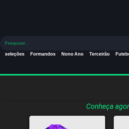
seleções
Formandos
Nono Ano
Terceirão
Futebo
Conheça agor