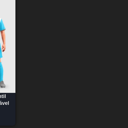
til
ável