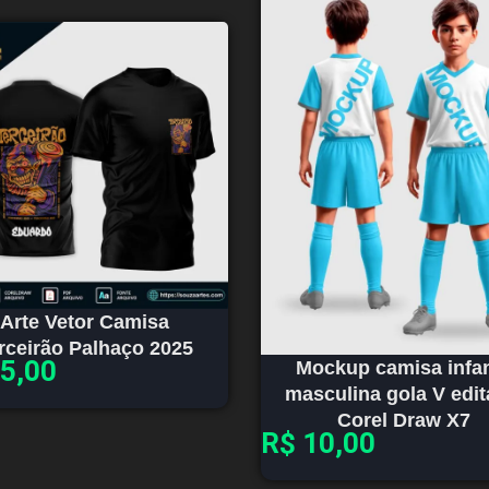
Arte Vetor Camisa
rceirão Palhaço 2025
5,00
Mockup camisa infan
masculina gola V edit
Corel Draw X7
R$
10,00