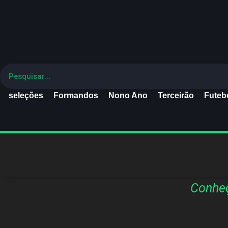
seleções
Formandos
Nono Ano
Terceirão
Futebo
Conheç