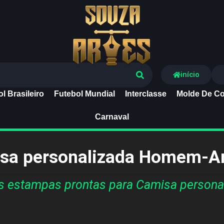
Souza Artes
início
l Brasileiro
Futebol Mundial
Interclasse
Molde De Co
Carnaval
sa personalizada Homem-A
s estampas prontas para Camisa person