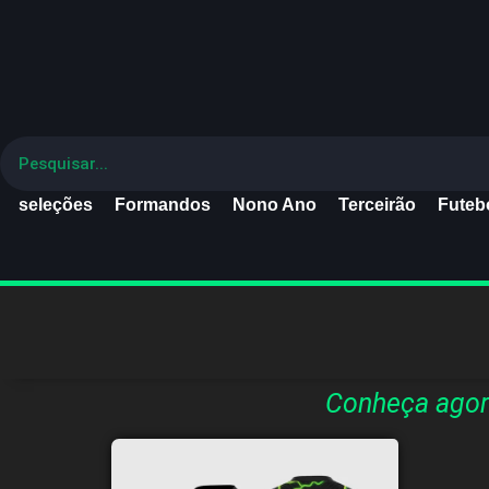
seleções
Formandos
Nono Ano
Terceirão
Futebo
Conheça agor