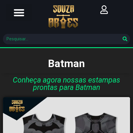
Futebol Brasileiro
Futebol Mundial
Molde De Costura
Batman
Conheça agora nossas estampas
prontas para Batman