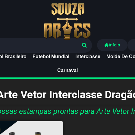
Souza Artes
início
l Brasileiro
Futebol Mundial
Interclasse
Molde De Co
Carnaval
Arte Vetor Interclasse Dragã
ssas estampas prontas para Arte Vetor I