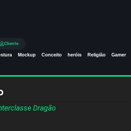
Cliente
stura
Mockup
Conceito
heróis
Religião
Gamer
o
nterclasse Dragão