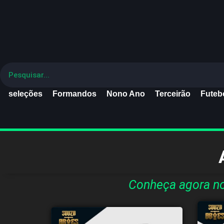
seleções
Formandos
Nono Ano
Terceirão
Futebo
Conheça agora no