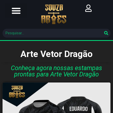
Futebol Brasileiro
Futebol Mundial
Molde De Costura
Arte Vetor Dragão
Conheça agora nossas estampas
prontas para Arte Vetor Dragão