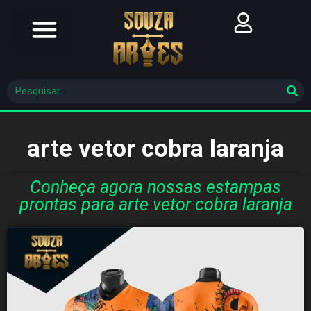
Futebol Brasileiro
Futebol Mundial
Molde De Costura
arte vetor cobra laranja
Conheça agora nossas estampas
prontas para arte vetor cobra laranja