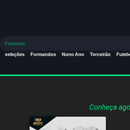
seleções
Formandos
Nono Ano
Terceirão
Futebo
Conheça agor