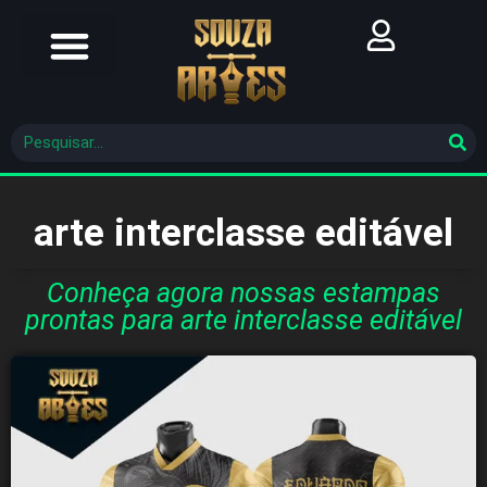
Futebol Brasileiro
Futebol Mundial
Molde De Costura
arte interclasse editável
Conheça agora nossas estampas
prontas para arte interclasse editável