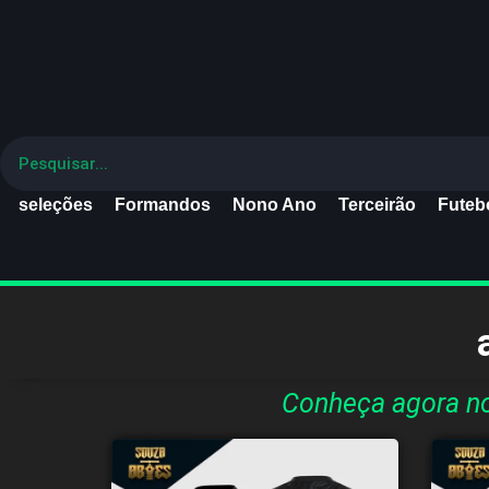
seleções
Formandos
Nono Ano
Terceirão
Futebo
Conheça agora no