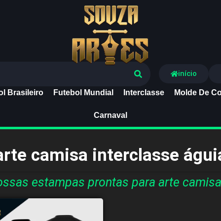
Souza Artes
início
l Brasileiro
Futebol Mundial
Interclasse
Molde De Co
Carnaval
arte camisa interclasse águi
ssas estampas prontas para arte camisa 