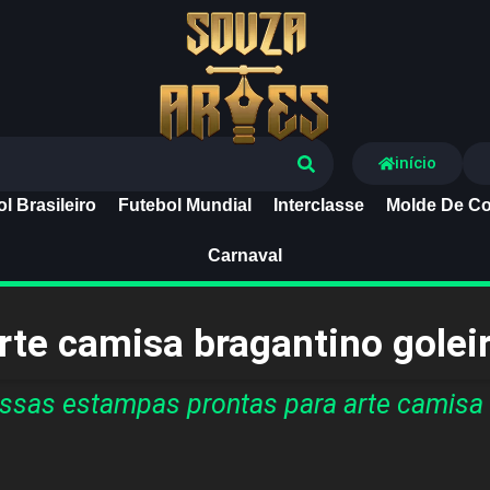
Souza Artes
início
l Brasileiro
Futebol Mundial
Interclasse
Molde De Co
Carnaval
rte camisa bragantino golei
sas estampas prontas para arte camisa 