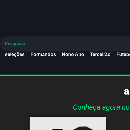
seleções
Formandos
Nono Ano
Terceirão
Futebo
a
Conheça agora nos