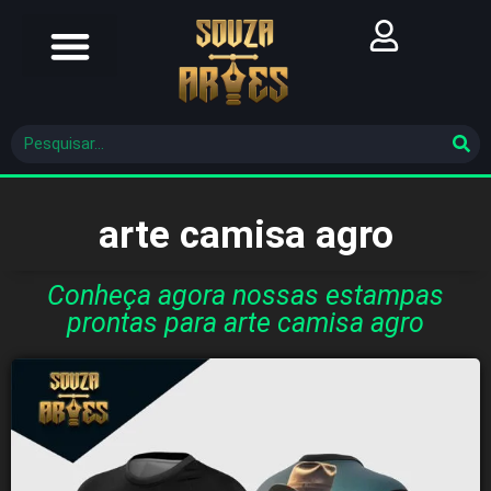
Futebol Brasileiro
Futebol Mundial
Molde De Costura
arte camisa agro
Conheça agora nossas estampas
prontas para arte camisa agro