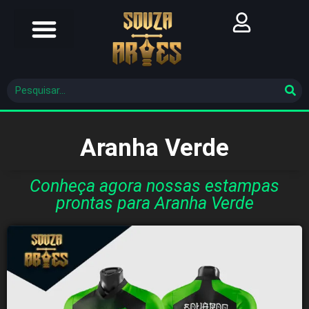
Futebol Brasileiro
Futebol Mundial
Molde De Costura
Aranha Verde
Conheça agora nossas estampas
prontas para Aranha Verde