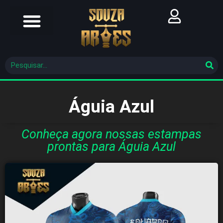
Futebol Brasileiro
Futebol Mundial
Molde De Costura
Águia Azul
Conheça agora nossas estampas
prontas para Águia Azul