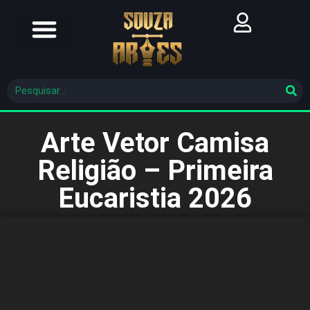
Futebol Brasileiro
Futebol Mundial
Molde De Costura
Arte Vetor Camisa
Religião – Primeira
Eucaristia 2026