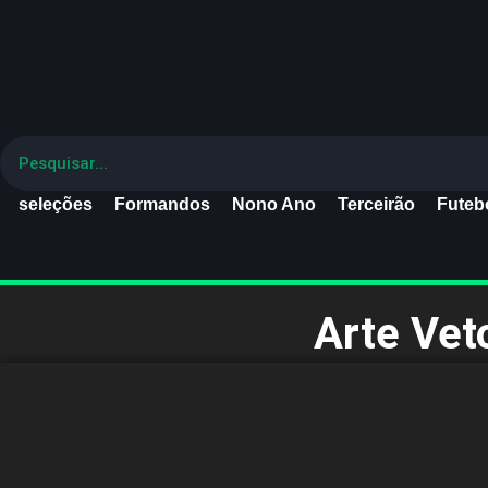
seleções
Formandos
Nono Ano
Terceirão
Futebo
Arte Vet