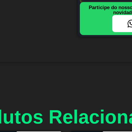
Participe do noss
novidad
utos Relacio