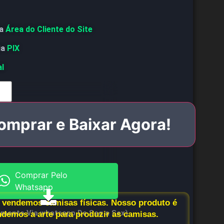
a
Área do Cliente do Site
ia
PIX
al
omprar e Baixar Agora!
Comprar Pelo
Whatsapp
vendemos camisas físicas. Nosso produto é
imento Via whatsapp De Seg a Sex)
endemos a arte para produzir as camisas.