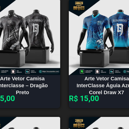
Arte Vetor Camisa
Arte Vetor Camisa
nterclasse – Dragão
InterClasse Águia Az
Preto
Corel Draw X7
5,00
R$
15,00