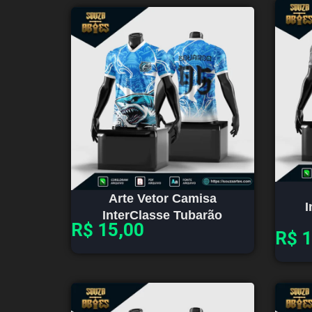
Arte Vetor Camisa
I
InterClasse Tubarão
R$
15,00
R$
1