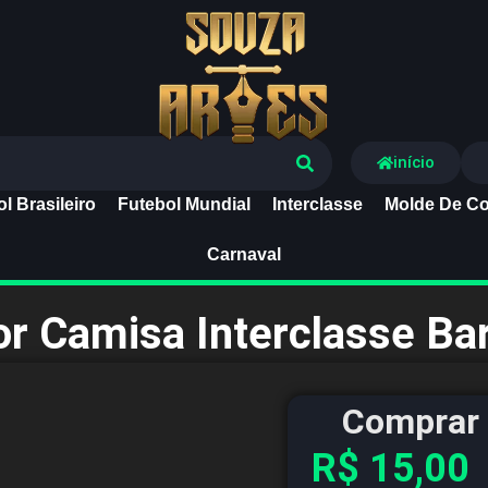
Souza Artes
início
l Brasileiro
Futebol Mundial
Interclasse
Molde De Co
Carnaval
or Camisa Interclasse Ba
Comprar 
R$
15,00