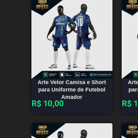
Arte Vetor Camisa e Short
Art
para Uniforme de Futebol
par
Amador
R$
10,00
R$
1