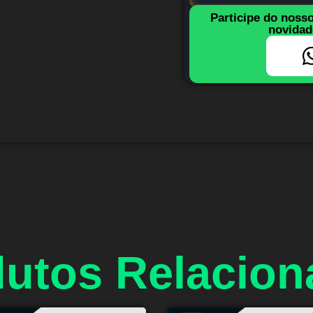
Participe do noss
novidad
utos Relacio