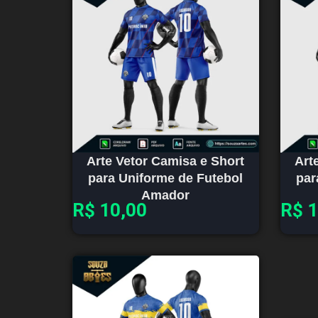
Arte Vetor Camisa e Short
Art
para Uniforme de Futebol
par
Amador
R$
10,00
R$
1