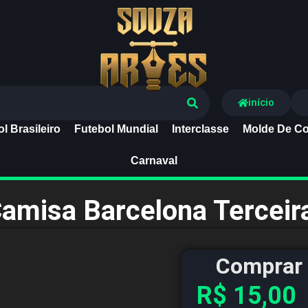
Souza Artes
início
l Brasileiro
Futebol Mundial
Interclasse
Molde De Co
Carnaval
Camisa Barcelona Tercei
Comprar 
R$
15,00