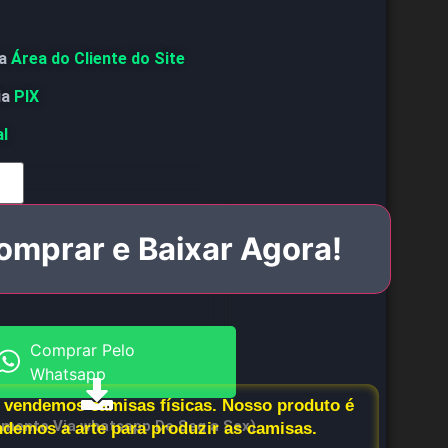
a
Área do Cliente do Site
ia
PIX
al
omprar e Baixar Agora!
Comprar Pelo
Whatsapp
vendemos camisas físicas. Nosso produto é
imento Via whatsapp De Seg a Sex)
endemos a arte para produzir as camisas.