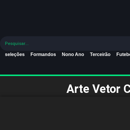
seleções
Formandos
Nono Ano
Terceirão
Futebo
Arte Vetor 