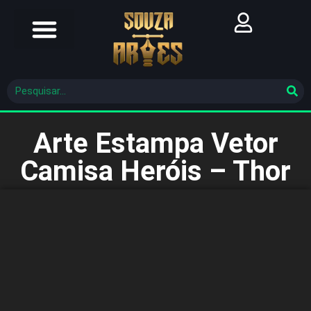
Futebol Brasileiro
Futebol Mundial
Molde De Costura
Arte Estampa Vetor
Camisa Heróis – Thor